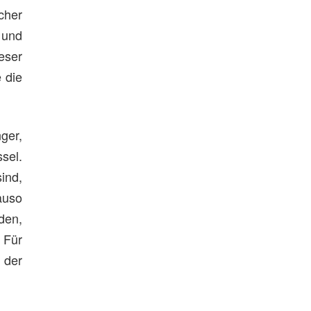
cher
 und
eser
e die
ger,
sel.
ind,
auso
den,
 Für
 der