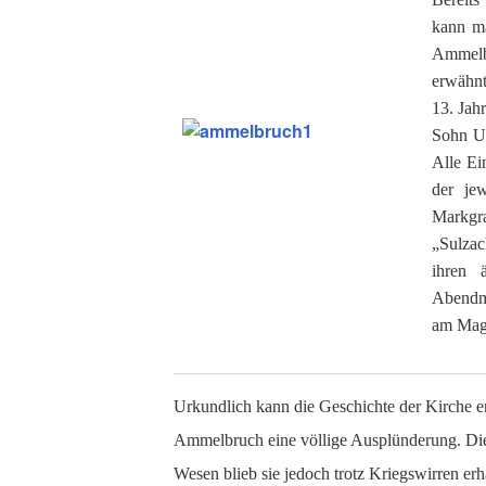
kann ma
Ammelb
erwähnt
13. Jah
Sohn Ul
Alle Ei
der je
Markgra
„Sulzac
ihren 
Abendma
am Magn
Urkundlich kann die Geschichte der Kirche e
Ammelbruch eine völlige Ausplünderung. Die
Wesen blieb sie jedoch trotz Kriegswirren er