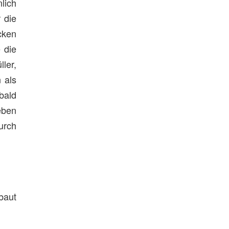
lich
 die
cken
 die
ler,
 als
bald
eben
urch
baut