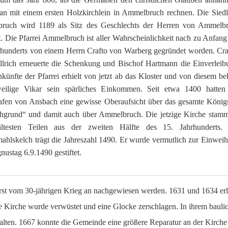
n mit einem ersten Holzkirchlein in Ammelbruch rechnen. Die Sied
ruch wird 1189 als Sitz des Geschlechts der Herren von Ammelb
. Die Pfarrei Ammelbruch ist aller Wahrscheinlichkeit nach zu Anfang
rhunderts von einem Herrn Crafto von Warberg gegründet worden. Cra
lrich erneuerte die Schenkung und Bischof Hartmann die Einverleib
nkünfte der Pfarrei erhielt von jetzt ab das Kloster und von diesem b
weilige Vikar sein spärliches Einkommen. Seit etwa 1400 hatten
fen von Ansbach eine gewisse Oberaufsicht über das gesamte König
hgrund“ und damit auch über Ammelbruch. Die jetzige Kirche stamm
ältesten Teilen aus der zweiten Hälfte des 15. Jahrhunderts.
hlskelch trägt die Jahreszahl 1490. Er wurde vermutlich zur Einwei
ustag 6.9.1490 gestiftet.
rst vom 30-jährigen Krieg an nachgewiesen werden. 1631 und 1634 erli
 Kirche wurde verwüstet und eine Glocke zerschlagen. In ihrem bauli
halten. 1667 konnte die Gemeinde eine größere Reparatur an der Kirche