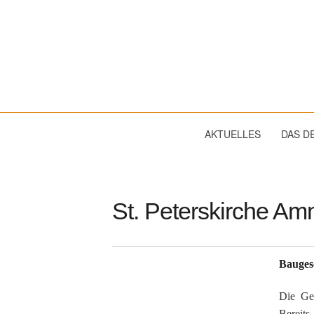
Dekanat
Wassertrüdingen
AKTUELLES
DAS D
St. Peterskirche A
Bauges
Die Ges
Bereits