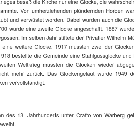
ieges besaß die Kirche nur eine Glocke, die wahrschein
stammte. Von umherziehenden plündernden Horden war
raubt und verwüstet worden. Dabei wurden auch die Glo
00 wurde eine zweite Glocke angeschafft. 1887 wurde
ossen. Im selben Jahr stiftete der Privatier Wilhelm Mül
, eine weitere Glocke. 1917 mussten zwei der Glocken
 1918 bestellte die Gemeinde eine Stahlgussglocke und 
zweiten Weltkrieg mussten die Glocken wieder abgeg
cht mehr zurück. Das Glockengeläut wurde 1949 d
en vervollständigt.
inn des 13. Jahrhunderts unter Crafto von Warberg ge
eweiht.