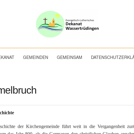
EKANAT
GEMEINDEN
GEMEINSAM
DATENSCHUTZERKL
mmelbruch
chichte
chichte der Kirchengemeinde führt weit in die Vergangenheit zur
 um das Jahr 800, als die Germanen den christlichen Glauben annah