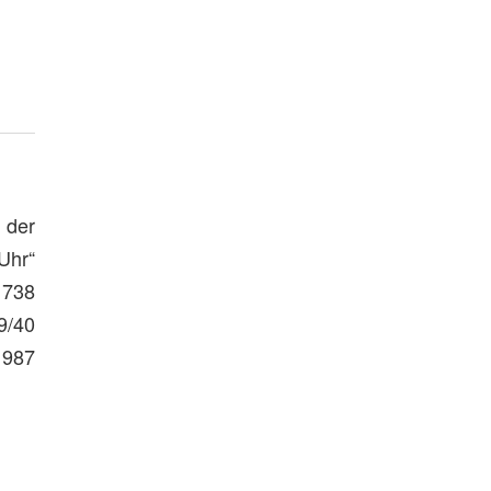
n der
Uhr“
1738
9/40
1987