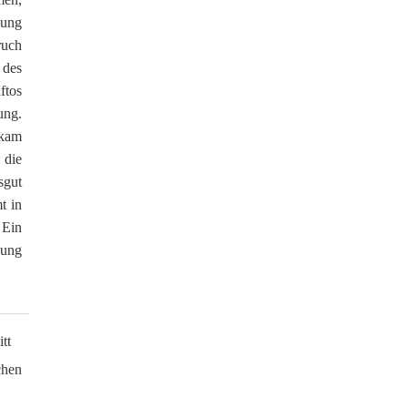
lung
ruch
 des
ftos
ung.
ekam
 die
sgut
t in
 Ein
hung
tt
chen