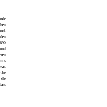
urde
chen
and.
 den
1890
 und
eren
mes
war.
rche
 die
dass