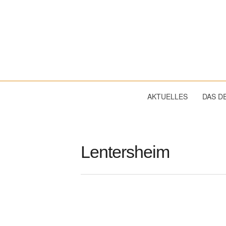
Dekanat
Wassertrüdingen
AKTUELLES
DAS D
Lentersheim