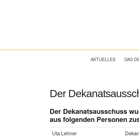
Dekanat
Wassertrüdingen
AKTUELLES
DAS D
Der Dekanatsaussc
Der Dekanatsausschuss wurd
aus folgenden Personen z
Uta Lehner
Dekan