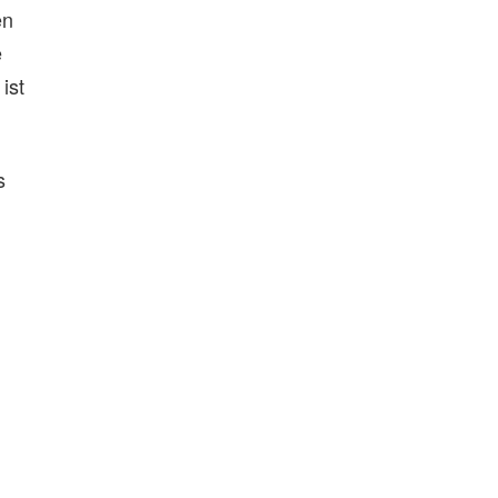
en
e
ist
s