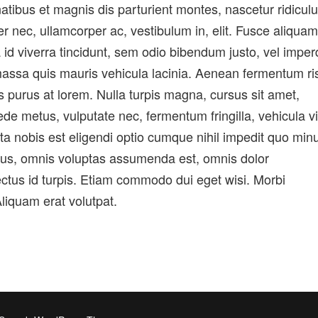
tibus et magnis dis parturient montes, nascetur ridicul
 nec, ullamcorper ac, vestibulum in, elit. Fusce aliquam
id viverra tincidunt, sem odio bibendum justo, vel imper
massa quis mauris vehicula lacinia. Aenean fermentum ri
s purus at lorem. Nulla turpis magna, cursus sit amet,
 pede metus, vulputate nec, fermentum fringilla, vehicula vi
a nobis est eligendi optio cumque nihil impedit quo minu
us, omnis voluptas assumenda est, omnis dolor
ectus id turpis. Etiam commodo dui eget wisi. Morbi
Aliquam erat volutpat.