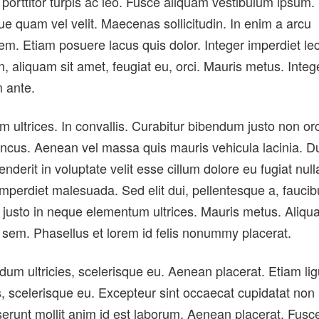
rttitor turpis ac leo. Fusce aliquam vestibulum ipsum.
e quam vel velit. Maecenas sollicitudin. In enim a arcu
. Etiam posuere lacus quis dolor. Integer imperdiet le
in, aliquam sit amet, feugiat eu, orci. Mauris metus. Integ
m ante.
 ultrices. In convallis. Curabitur bibendum justo non orc
oncus. Aenean vel massa quis mauris vehicula lacinia. D
enderit in voluptate velit esse cillum dolore eu fugiat null
 imperdiet malesuada. Sed elit dui, pellentesque a, fauci
d justo in neque elementum ultrices. Mauris metus. Aliq
nd sem. Phasellus et lorem id felis nonummy placerat.
erdum ultricies, scelerisque eu. Aenean placerat. Etiam lig
es, scelerisque eu. Excepteur sint occaecat cupidatat non
deserunt mollit anim id est laborum. Aenean placerat. Fusc