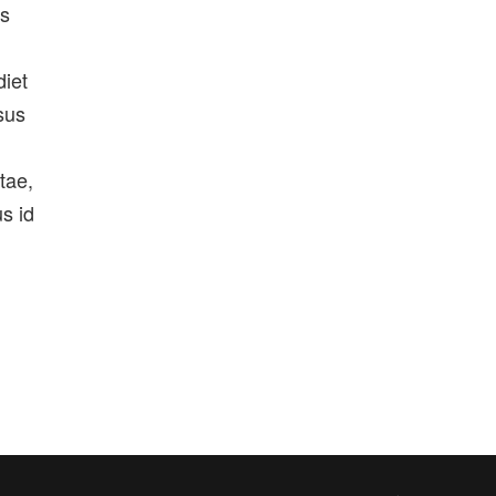
us
diet
sus
tae,
s id