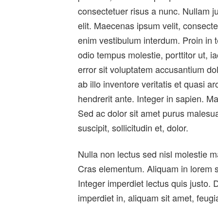
consectetuer risus a nunc. Nullam j
elit. Maecenas ipsum velit, consectet
enim vestibulum interdum. Proin in te
odio tempus molestie, porttitor ut, i
error sit voluptatem accusantium d
ab illo inventore veritatis et quasi a
hendrerit ante. Integer in sapien. Mau
Sed ac dolor sit amet purus males
suscipit, sollicitudin et, dolor.
Nulla non lectus sed nisl molestie 
Cras elementum. Aliquam in lorem sit
Integer imperdiet lectus quis justo. D
imperdiet in, aliquam sit amet, feugia