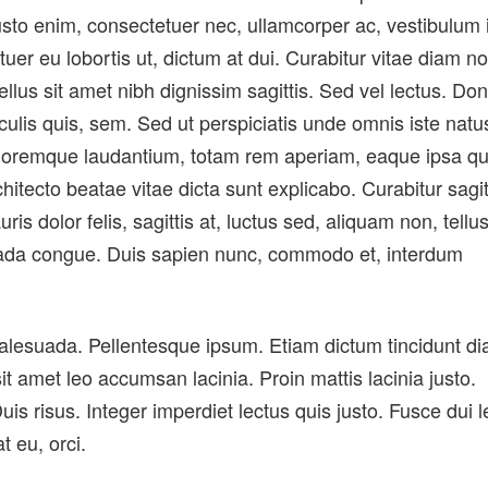
usto enim, consectetuer nec, ullamcorper ac, vestibulum 
uer eu lobortis ut, dictum at dui. Curabitur vitae diam n
llus sit amet nibh dignissim sagittis. Sed vel lectus. Do
aculis quis, sem. Sed ut perspiciatis unde omnis iste natu
oloremque laudantium, totam rem aperiam, eaque ipsa q
rchitecto beatae vitae dicta sunt explicabo. Curabitur sagit
ris dolor felis, sagittis at, luctus sed, aliquam non, tellus
uada congue. Duis sapien nunc, commodo et, interdum
malesuada. Pellentesque ipsum. Etiam dictum tincidunt di
 amet leo accumsan lacinia. Proin mattis lacinia justo.
uis risus. Integer imperdiet lectus quis justo. Fusce dui l
t eu, orci.