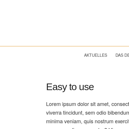
Dekanat
Wassertrüdingen
AKTUELLES
DAS D
Easy to use
Lorem ipsum dolor sit amet, consect
viverra tincidunt, sem odio bibendum
minima veniam, quis nostrum exercita